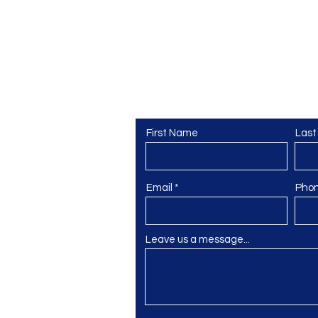
First Name
Las
Email
Pho
Leave us a message...
@gmail.com