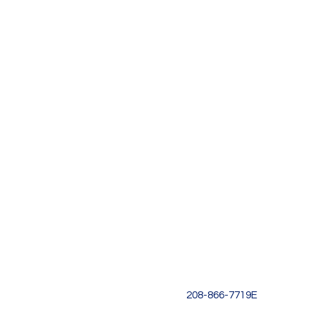
Idaho Korean School
주소
1151 W Miller St
Boise, ID 83702
(One Stone
​)
Text: (208) 803-2296
Email:
idahokoreanschool
208-866-7719E